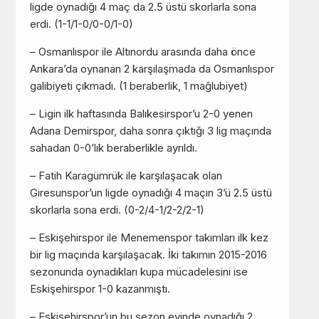
ligde oynadığı 4 maç da 2.5 üstü skorlarla sona
erdi. (1-1/1-0/0-0/1-0)
– Osmanlıspor ile Altınordu arasında daha önce
Ankara’da oynanan 2 karşılaşmada da Osmanlıspor
galibiyeti çıkmadı. (1 beraberlik, 1 mağlubiyet)
– Ligin ilk haftasında Balıkesirspor’u 2-0 yenen
Adana Demirspor, daha sonra çıktığı 3 lig maçında
sahadan 0-0’lık beraberlikle ayrıldı.
– Fatih Karagümrük ile karşılaşacak olan
Giresunspor’un ligde oynadığı 4 maçın 3’ü 2.5 üstü
skorlarla sona erdi. (0-2/4-1/2-2/2-1)
– Eskişehirspor ile Menemenspor takımları ilk kez
bir lig maçında karşılaşacak. İki takımın 2015-2016
sezonunda oynadıkları kupa mücadelesini ise
Eskişehirspor 1-0 kazanmıştı.
– Eskişehirspor’un bu sezon evinde oynadığı 2