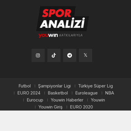
Tiktok
Instagram
Telegram
x
Futbol
Şampiyonlar Ligi
Türkiye Süper Lig
EURO 2024
Basketbol
Euroleague
NBA
Eurocup
Youwin Haberler
Youwin
Youwin Giriş
EURO 2020
Copyright © 2026, Youwin. Tüm hakları saklıdır.