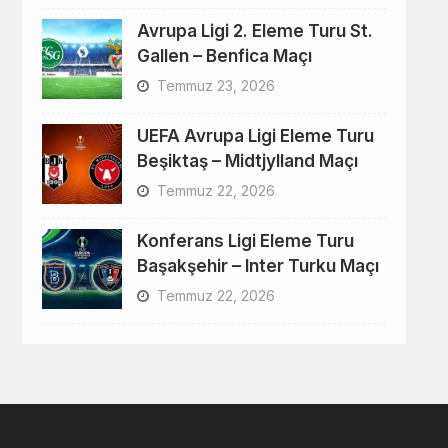
Avrupa Ligi 2. Eleme Turu St.
Gallen – Benfica Maçı
Temmuz 23, 2026
UEFA Avrupa Ligi Eleme Turu
Beşiktaş – Midtjylland Maçı
Temmuz 22, 2026
Konferans Ligi Eleme Turu
Başakşehir – Inter Turku Maçı
Temmuz 22, 2026