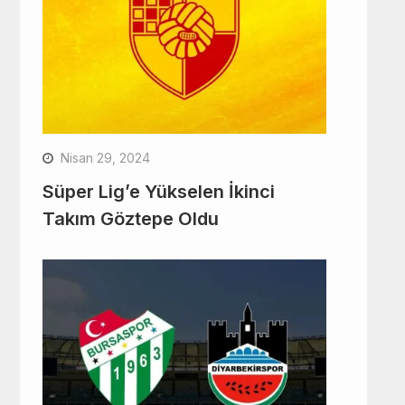
Nisan 29, 2024
Süper Lig’e Yükselen İkinci
Takım Göztepe Oldu