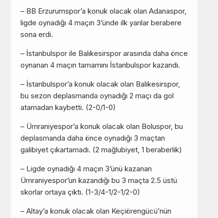
– BB Erzurumspor’a konuk olacak olan Adanaspor,
ligde oynadığı 4 maçın 3’ünde ilk yarılar berabere
sona erdi.
– İstanbulspor ile Balıkesirspor arasında daha önce
oynanan 4 maçın tamamını İstanbulspor kazandı.
– İstanbulspor’a konuk olacak olan Balıkesirspor,
bu sezon deplasmanda oynadığı 2 maçı da gol
atamadan kaybetti. (2-0/1-0)
– Ümraniyespor’a konuk olacak olan Boluspor, bu
deplasmanda daha önce oynadığı 3 maçtan
galibiyet çıkartamadı. (2 mağlubiyet, 1 beraberlik)
– Ligde oynadığı 4 maçın 3’ünü kazanan
Ümraniyespor’un kazandığı bu 3 maçta 2.5 üstü
skorlar ortaya çıktı. (1-3/4-1/2-1/2-0)
– Altay’a konuk olacak olan Keçiörengücü’nün