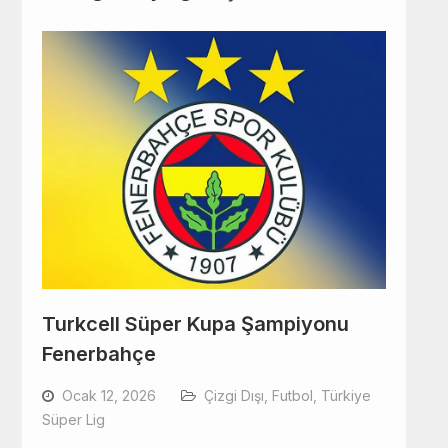
Turkcell Süper Kupa Şampiyonu
Fenerbahçe
Ocak 12, 2026
Çizgi Dışı
,
Futbol
,
Türkiye
Süper Lig