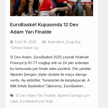
EuroBasket Kupasında 12 Dev
Adam Yarı Finalde
Eylül 10, 2025
Basketbol
,
Çizgi Dışı
,
Türkiye Süper Lig
12 Dev Adam, EuroBasket 2025 çeyrek finalinde
Polonya’yı 91-77 mağlup etti ve 24 yılın ardından
bu turnuvada yarı finale adını yazdırdı. Öte yandan
Alperen Şengün, triple-double ile maça damga
vurdu. Ay-yıldızlılar, Yunanistan ile karşılaşacak. A
Milli Erkek Basketbol Takımımız, EuroBasket…
12 Dev Adam Yarı Finalde
,
Alperen Şengün şov
yaptı
,
EuroBasket yarı finali