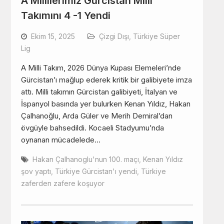
A Millilerimiz Gürcistan Milli
Takımını 4 -1 Yendi
Ekim 15, 2025
Çizgi Dışı
,
Türkiye Süper
Lig
A Milli Takım, 2026 Dünya Kupası Elemeleri’nde
Gürcistan’ı mağlup ederek kritik bir galibiyete imza
attı. Milli takımın Gürcistan galibiyeti, İtalyan ve
İspanyol basında yer bulurken Kenan Yıldız, Hakan
Çalhanoğlu, Arda Güler ve Merih Demiral’dan
övgüyle bahsedildi. Kocaeli Stadyumu’nda
oynanan mücadelede…
Hakan Çalhanoglu'nun 100. maçı
,
Kenan Yıldız
şov yaptı
,
Türkiye Gürcistan'ı yendi
,
Türkiye
zaferden zafere koşuyor