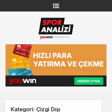
Skip
to
content
Kategori:
Çizgi Dışı