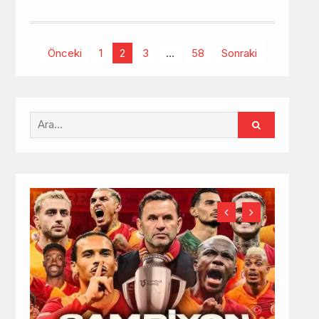
Yazı
Önceki
1
2
3
…
58
Sonraki
sayfalaması