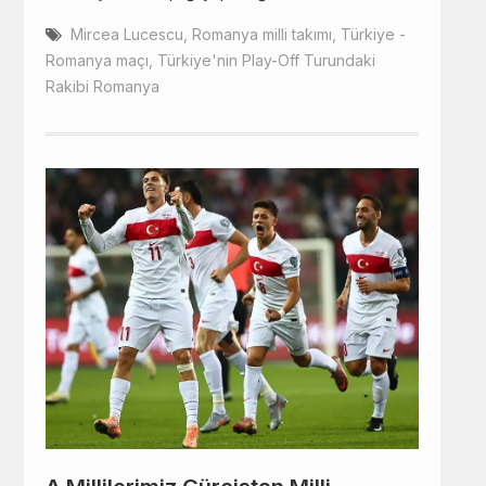
Mircea Lucescu
,
Romanya milli takımı
,
Türkiye -
Romanya maçı
,
Türkiye'nin Play-Off Turundaki
Rakibi Romanya