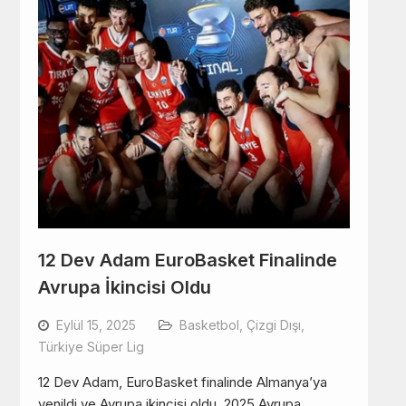
12 Dev Adam EuroBasket Finalinde
Avrupa İkincisi Oldu
Eylül 15, 2025
Basketbol
,
Çizgi Dışı
,
Türkiye Süper Lig
12 Dev Adam, EuroBasket finalinde Almanya’ya
yenildi ve Avrupa ikincisi oldu. 2025 Avrupa