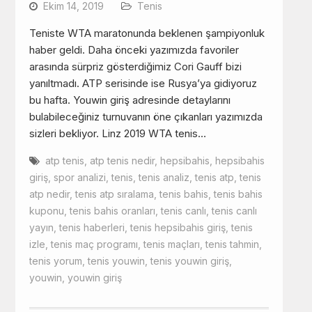
Ekim 14, 2019
Tenis
Teniste WTA maratonunda beklenen şampiyonluk
haber geldi. Daha önceki yazımızda favoriler
arasında sürpriz gösterdiğimiz Cori Gauff bizi
yanıltmadı. ATP serisinde ise Rusya’ya gidiyoruz
bu hafta. Youwin giriş adresinde detaylarını
bulabileceğiniz turnuvanın öne çıkanları yazımızda
sizleri bekliyor. Linz 2019 WTA tenis…
atp tenis
,
atp tenis nedir
,
hepsibahis
,
hepsibahis
giriş
,
spor analizi
,
tenis
,
tenis analiz
,
tenis atp
,
tenis
atp nedir
,
tenis atp sıralama
,
tenis bahis
,
tenis bahis
kuponu
,
tenis bahis oranları
,
tenis canlı
,
tenis canlı
yayın
,
tenis haberleri
,
tenis hepsibahis giriş
,
tenis
izle
,
tenis maç programı
,
tenis maçları
,
tenis tahmin
,
tenis yorum
,
tenis youwin
,
tenis youwin giriş
,
youwin
,
youwin giriş