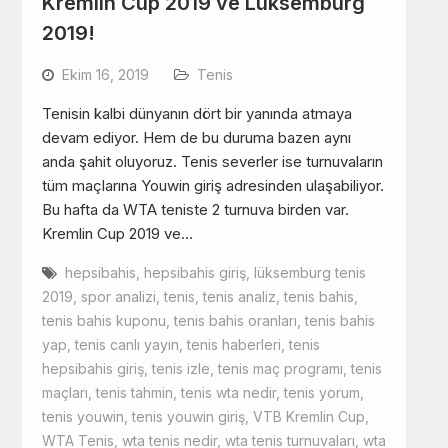
Kremlin Cup 2019 ve Lüksemburg
2019!
Ekim 16, 2019
Tenis
Tenisin kalbi dünyanın dört bir yanında atmaya
devam ediyor. Hem de bu duruma bazen aynı
anda şahit oluyoruz. Tenis severler ise turnuvaların
tüm maçlarına Youwin giriş adresinden ulaşabiliyor.
Bu hafta da WTA teniste 2 turnuva birden var.
Kremlin Cup 2019 ve…
hepsibahis
,
hepsibahis giriş
,
lüksemburg tenis
2019
,
spor analizi
,
tenis
,
tenis analiz
,
tenis bahis
,
tenis bahis kuponu
,
tenis bahis oranları
,
tenis bahis
yap
,
tenis canlı yayın
,
tenis haberleri
,
tenis
hepsibahis giriş
,
tenis izle
,
tenis maç programı
,
tenis
maçları
,
tenis tahmin
,
tenis wta nedir
,
tenis yorum
,
tenis youwin
,
tenis youwin giriş
,
VTB Kremlin Cup
,
WTA Tenis
,
wta tenis nedir
,
wta tenis turnuvaları
,
wta