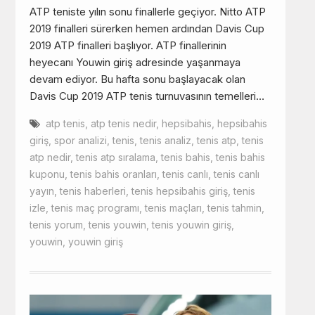
ATP teniste yılın sonu finallerle geçiyor. Nitto ATP
2019 finalleri sürerken hemen ardından Davis Cup
2019 ATP finalleri başlıyor. ATP finallerinin
heyecanı Youwin giriş adresinde yaşanmaya
devam ediyor. Bu hafta sonu başlayacak olan
Davis Cup 2019 ATP tenis turnuvasının temelleri…
atp tenis
,
atp tenis nedir
,
hepsibahis
,
hepsibahis
giriş
,
spor analizi
,
tenis
,
tenis analiz
,
tenis atp
,
tenis
atp nedir
,
tenis atp sıralama
,
tenis bahis
,
tenis bahis
kuponu
,
tenis bahis oranları
,
tenis canlı
,
tenis canlı
yayın
,
tenis haberleri
,
tenis hepsibahis giriş
,
tenis
izle
,
tenis maç programı
,
tenis maçları
,
tenis tahmin
,
tenis yorum
,
tenis youwin
,
tenis youwin giriş
,
youwin
,
youwin giriş