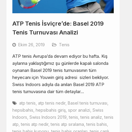
ATP Tenis İsviçre’de: Basel 2019
Tenis Turnuvası Analizi
Ekim 26, 2019
Tenis
ATP tenis Avrupa’da devam ediyor bu hafta. Kış
aylarına yaklaştığımız şu günlerde kapalı salonda
oynanan Basel 2019 tenis turnuvasının tüm
heyecanı için Youwin giriş adresi sizleri bekliyor.
Swiss Indoors adıyla da anılan Basel 2019 ATP
tenis turnuvasına dair tüm detaylar…
atp tenis
,
atp tenis nedir
,
Basel tenis turnuvası
,
hepsibahis
,
hepsibahis giriş
,
spor analizi
,
Swiss
Indoors
,
Swiss Indoors 2019
,
tenis
,
tenis analiz
,
tenis
atp
,
tenis atp nedir
,
tenis atp sıralama
,
tenis bahis
,
tenis bahis kuponu
,
tenis bahis oranları
,
tenis canlı
,