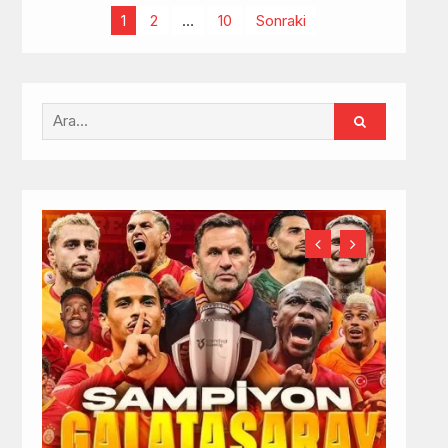
Yazı
1
2
…
10
Sonraki
sayfalaması