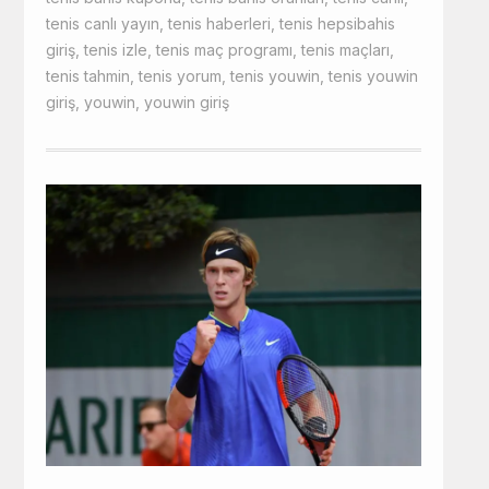
tenis canlı yayın
,
tenis haberleri
,
tenis hepsibahis
giriş
,
tenis izle
,
tenis maç programı
,
tenis maçları
,
tenis tahmin
,
tenis yorum
,
tenis youwin
,
tenis youwin
giriş
,
youwin
,
youwin giriş