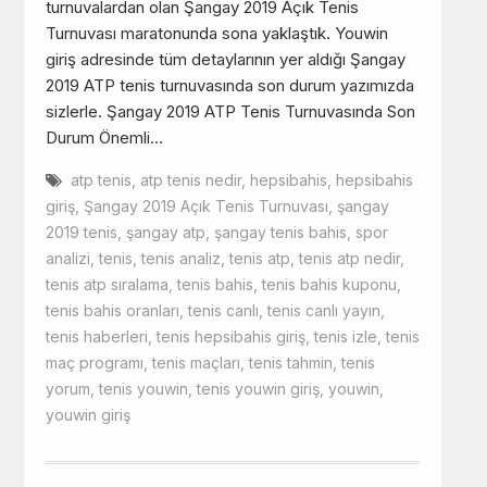
turnuvalardan olan Şangay 2019 Açık Tenis
Turnuvası maratonunda sona yaklaştık. Youwin
giriş adresinde tüm detaylarının yer aldığı Şangay
2019 ATP tenis turnuvasında son durum yazımızda
sizlerle. Şangay 2019 ATP Tenis Turnuvasında Son
Durum Önemli…
atp tenis
,
atp tenis nedir
,
hepsibahis
,
hepsibahis
giriş
,
Şangay 2019 Açık Tenis Turnuvası
,
şangay
2019 tenis
,
şangay atp
,
şangay tenis bahis
,
spor
analizi
,
tenis
,
tenis analiz
,
tenis atp
,
tenis atp nedir
,
tenis atp sıralama
,
tenis bahis
,
tenis bahis kuponu
,
tenis bahis oranları
,
tenis canlı
,
tenis canlı yayın
,
tenis haberleri
,
tenis hepsibahis giriş
,
tenis izle
,
tenis
maç programı
,
tenis maçları
,
tenis tahmin
,
tenis
yorum
,
tenis youwin
,
tenis youwin giriş
,
youwin
,
youwin giriş