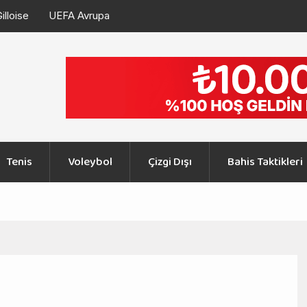
ı PAOK – Dinamo Kiev
Konferans Ligi Rövanş Maçı Inter Turku 
Tenis
Voleybol
Çizgi Dışı
Bahis Taktikleri