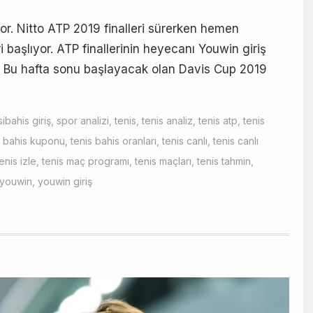
yor. Nitto ATP 2019 finalleri sürerken hemen
 başlıyor. ATP finallerinin heyecanı Youwin giriş
Bu hafta sonu başlayacak olan Davis Cup 2019
ibahis giriş
,
spor analizi
,
tenis
,
tenis analiz
,
tenis atp
,
tenis
s bahis kuponu
,
tenis bahis oranları
,
tenis canlı
,
tenis canlı
enis izle
,
tenis maç programı
,
tenis maçları
,
tenis tahmin
,
youwin
,
youwin giriş