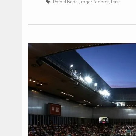
Rafael Nadal
,
roger federer
,
tenis