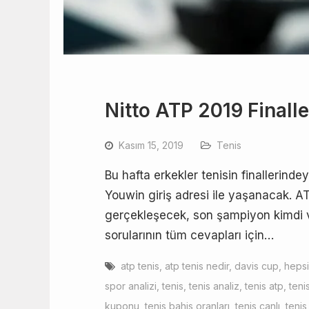
Nitto ATP 2019 Finalle
Kasım 15, 2019
Tenis
Bu hafta erkekler tenisin finallerinde
Youwin giriş adresi ile yaşanacak. A
gerçekleşecek, son şampiyon kimdi ve
sorularının tüm cevapları için…
atp tenis
,
atp tenis nedir
,
davis cup
,
hepsi
spor analizi
,
tenis
,
tenis analiz
,
tenis atp
,
teni
kuponu
,
tenis bahis oranları
,
tenis canlı
,
tenis